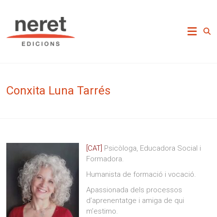
Skip
to
Neret Edicions
content
Conxita Luna Tarrés
[CAT]
Psicòloga, Educadora Social i
Formadora.
Humanista de formació i vocació.
Apassionada dels processos
d’aprenentatge i amiga de qui
m’estimo.