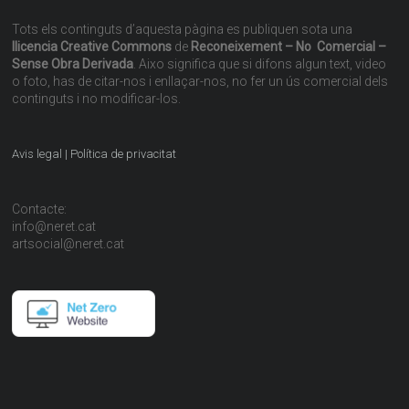
Tots els continguts d’aquesta pàgina es publiquen sota una
llicencia Creative Commons
de
Reconeixement – No Comercial –
Sense Obra Derivada
. Aixo significa que si difons algun text, video
o foto, has de citar-nos i enllaçar-nos, no fer un ús comercial dels
continguts i no modificar-los.
Avis legal | Política de privacitat
Contacte:
info@neret.cat
artsocial@neret.cat