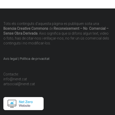
Tots els continguts d’aquesta pàgina es publiquen sota una
llicencia Creative Commons
de
Reconeixement – No Comercial –
Sense Obra Derivada
. Aixo significa que si difons algun text, video
o foto, has de citar-nos i enllaçar-nos, no fer un ús comercial dels
continguts i no modificar-los.
Avis legal | Política de privacitat
Contacte:
info@neret.cat
artsocial@neret.cat