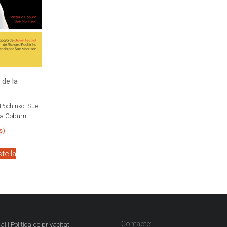
 de la
Pochinko, Sue
ca Coburn
s)
stella
Contacte:
al | Política de privacitat