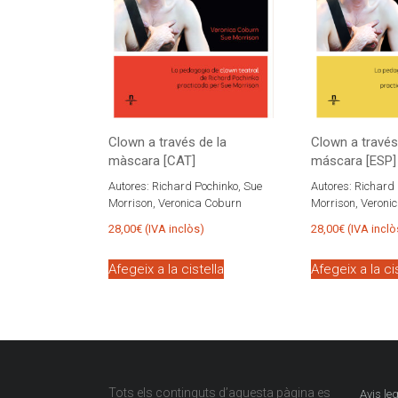
Clown a través de la
Clown a través
màscara [CAT]
máscara [ESP]
Autores:
Richard Pochinko, Sue
Autores:
Richard 
Morrison, Veronica Coburn
Morrison, Veroni
28,00
€
(IVA inclòs)
28,00
€
(IVA inclò
Afegeix a la cistella
Afegeix a la ci
Tots els continguts d’aquesta pàgina es
Avis leg