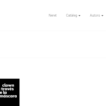
ions
Neret
Catàleg
Autors