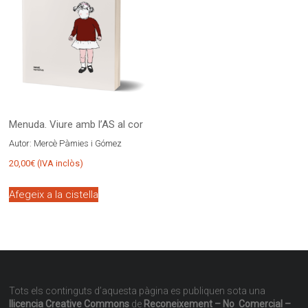
Menuda. Viure amb l’AS al cor
Autor:
Mercè Pàmies i Gómez
20,00
€
(IVA inclòs)
Afegeix a la cistella
Tots els continguts d’aquesta pàgina es publiquen sota una
llicencia Creative Commons
de
Reconeixement – No Comercial –