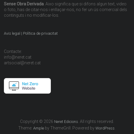
Sense Obra Derivada
. Aixo significa que si difons algun text, video
o foto, has de citar-nos i enllaçar-nos, no fer un ús comercial dels
continguts i no modificar-los.
Avis legal | Política de privacitat
Contacte:
info@neret.cat
artsocial@neret.cat
Copyright © 2026
. All rights reserved.
Neret Edicions
Theme:
by ThemeGrill. Powered by
.
Ample
WordPress