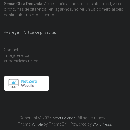
Sense Obra Derivada
. Aixo significa que si difons algun text, video
o foto, has de citar-nos i enllaçar-nos, no fer un ús comercial dels
continguts i no modificar-los.
Avis legal | Política de privacitat
Contacte:
info@neret.cat
artsocial@neret.cat
Copyright © 2026
. All rights reserved.
Neret Edicions
Theme:
by ThemeGrill. Powered by
.
Ample
WordPress