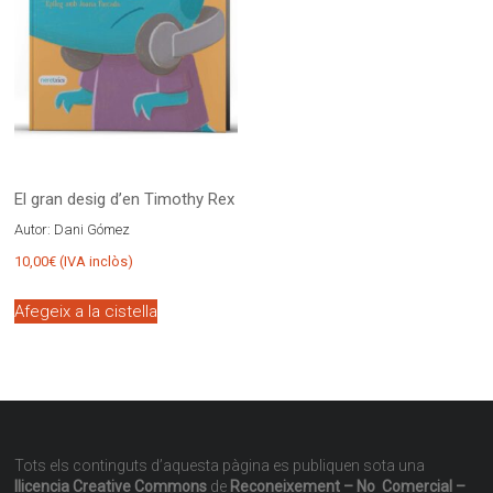
El gran desig d’en Timothy Rex
Autor:
Dani Gómez
10,00
€
(IVA inclòs)
Afegeix a la cistella
Tots els continguts d’aquesta pàgina es publiquen sota una
llicencia Creative Commons
de
Reconeixement – No Comercial –