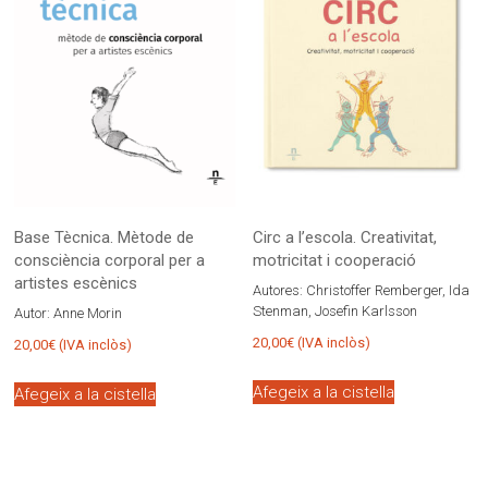
Base Tècnica. Mètode de
Circ a l’escola. Creativitat,
consciència corporal per a
motricitat i cooperació
artistes escènics
Autores:
Christoffer Remberger, Ida
Stenman, Josefin Karlsson
Autor:
Anne Morin
20,00
€
(IVA inclòs)
20,00
€
(IVA inclòs)
Afegeix a la cistella
Afegeix a la cistella