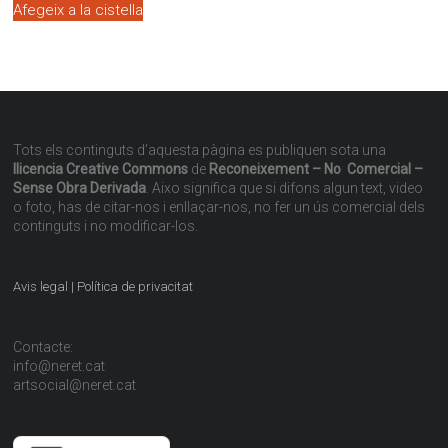
Afegeix a la cistella
Tots els continguts d’aquesta pàgina es publiquen sota una
llicencia Creative Commons
de
Reconeixement – No Comercial –
Sense Obra Derivada
. Aixo significa que si difons algun text, video
o foto, has de citar-nos i enllaçar-nos, no fer un ús comercial dels
continguts i no modificar-los.
Avis legal | Política de privacitat
Contacte:
info@neret.cat
artsocial@neret.cat