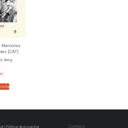
r. Memòries
ndez [CAT]
d, Benjy
s)
stella
Contacte:
al | Política de privacitat