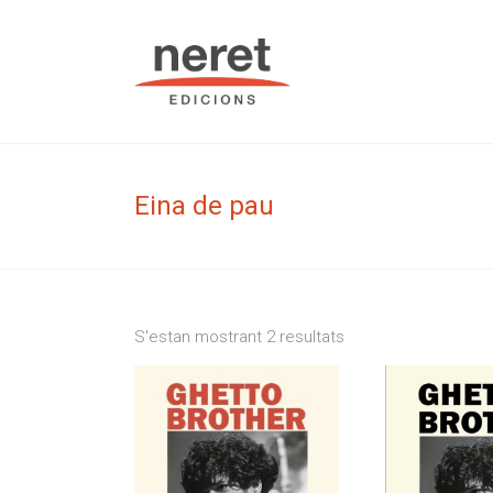
Skip
to
Neret Edic
content
Eina de pau
S'estan mostrant 2 resultats