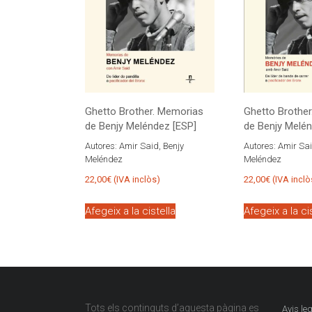
Ghetto Brother. Memorias
Ghetto Brothe
de Benjy Meléndez [ESP]
de Benjy Melé
Autores:
Amir Said, Benjy
Autores:
Amir Sai
Meléndez
Meléndez
22,00
€
(IVA inclòs)
22,00
€
(IVA inclò
Afegeix a la cistella
Afegeix a la ci
Tots els continguts d’aquesta pàgina es
Avis leg