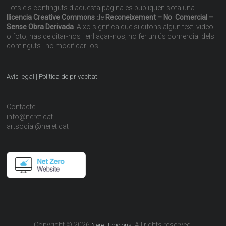
Tots els continguts d’aquesta pàgina es publiquen sota una
llicencia Creative Commons
de
Reconeixement – No Comercial –
Sense Obra Derivada
. Aixo significa que si difons algun text, video
o foto, has de citar-nos i enllaçar-nos, no fer un ús comercial dels
continguts i no modificar-los.
Avis legal | Política de privacitat
Contacte:
info@neret.cat
artsocial@neret.cat
Copyright © 2026
. All rights reserved.
Neret Edicions