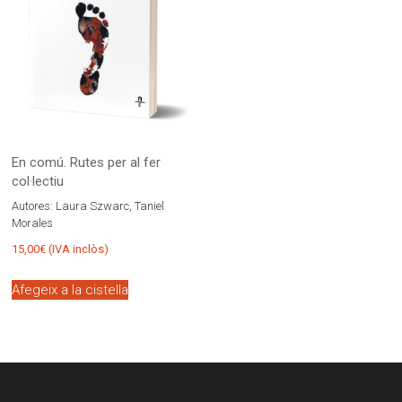
En comú. Rutes per al fer
col·lectiu
Autores:
Laura Szwarc, Taniel
Morales
15,00
€
(IVA inclòs)
Afegeix a la cistella