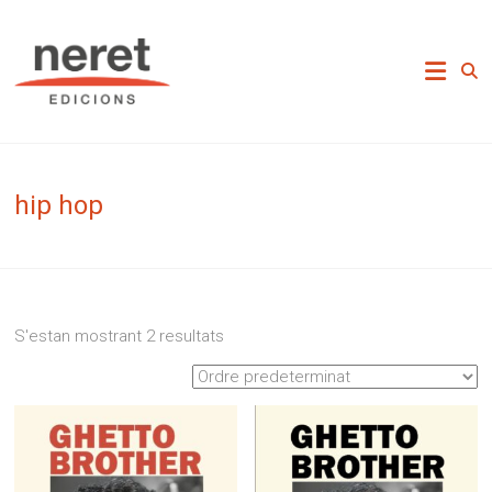
Skip
to
Neret Edicions
content
hip hop
S'estan mostrant 2 resultats