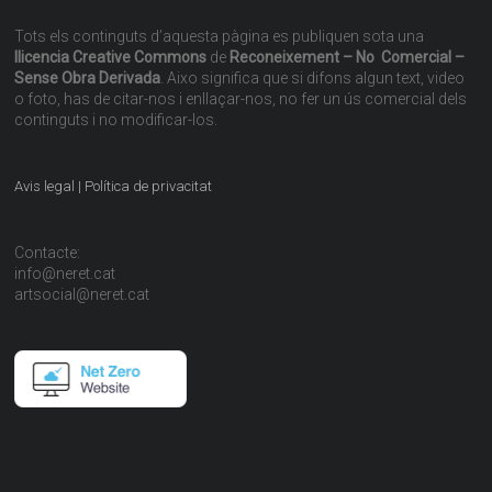
Tots els continguts d’aquesta pàgina es publiquen sota una
llicencia Creative Commons
de
Reconeixement – No Comercial –
Sense Obra Derivada
. Aixo significa que si difons algun text, video
o foto, has de citar-nos i enllaçar-nos, no fer un ús comercial dels
continguts i no modificar-los.
Avis legal | Política de privacitat
Contacte:
info@neret.cat
artsocial@neret.cat