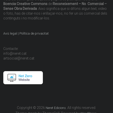
llicencia Creative Commons
de
Reconeixement – No Comercial –
Sense Obra Derivada
. Aixo significa que si difons algun text, video
o foto, has de citar-nos i enllaçar-nos, no fer un ús comercial dels
continguts i no modificar-los.
Avis legal | Política de privacitat
Contacte:
info@neret.cat
artsocial@neret.cat
Copyright © 2026
. All rights reserved.
Neret Edicions