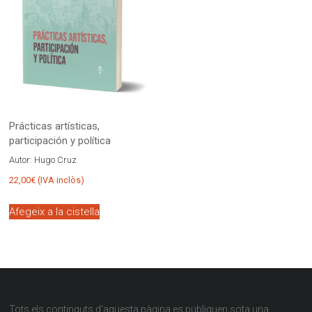
Prácticas artísticas,
participación y política
Autor:
Hugo Cruz
22,00
€
(IVA inclòs)
Afegeix a la cistella
Tots els continguts d’aquesta pàgina es publiquen sota una