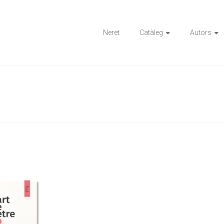
ions
Neret
Catàleg
Autors