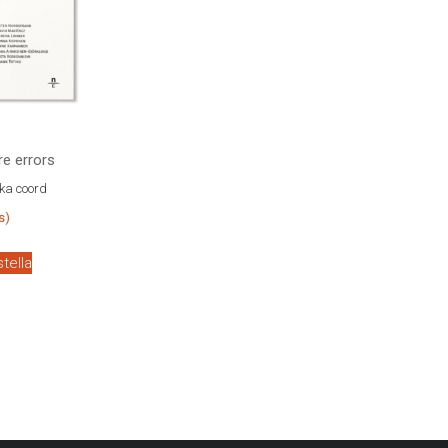
re errors
ka coord
s)
stella