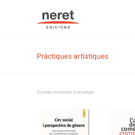
Skip
to
Neret Edic
content
Pràctiques artístiques
S'estan mostrant 2 resultats