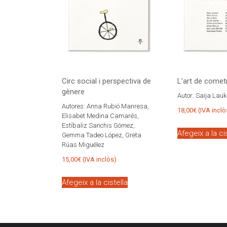
Circ social i perspectiva de
L’art de comet
gènere
Autor:
Saija Lauk
Autores:
Anna Rubió Manresa,
18,00
€
(IVA inclò
Elisabet Medina Camarés,
Estíbaliz Sanchis Gómez,
Afegeix a la ci
Gemma Tadeo López, Greta
Rúas Miguélez
15,00
€
(IVA inclòs)
Afegeix a la cistella