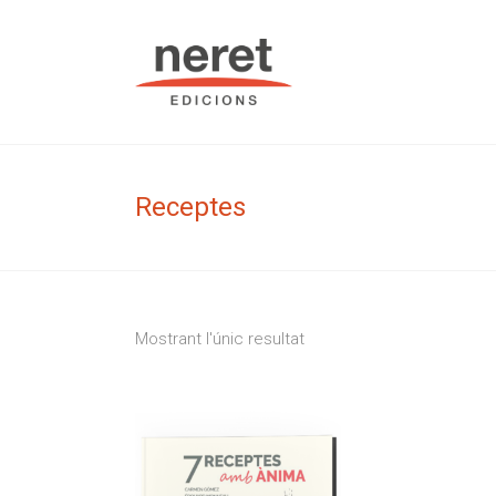
Skip
to
Neret Edic
content
Receptes
Mostrant l'únic resultat