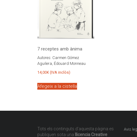
7 receptes amb ànima
Autores:
Carmen Gómez
Aguilera, Édouard Monneau
14,00
€
(IVA inclòs)
Afegeix a la cistella
Tots els continguts d’aquesta pàgina es
Avis leg
publiquen sota una
llicencia Creative