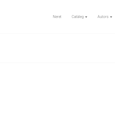
ions
Neret
Catàleg
Autors