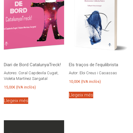
Diari de Bord CatalunyaTreck!
Els traços de l’equilibrista
Autores:
Coral Capdevila Cugat,
Autor:
Eloi Creus i Casassas
Violeta Martínez Sargatal
10,00
€
(IVA inclòs)
15,00
€
(IVA inclòs)
Llegeix més
Llegeix més