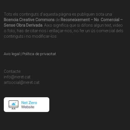
Tots els continguts d’aquesta pàgina es publiquen sota una
llicencia Creative Commons
de
Reconeixement – No Comercial –
Sense Obra Derivada
. Aixo significa que si difons algun text, video
o foto, has de citar-nos i enllaçar-nos, no fer un ús comercial dels
continguts i no modificar-los.
Avis legal | Política de privacitat
Contacte:
info@neret.cat
artsocial@neret.cat