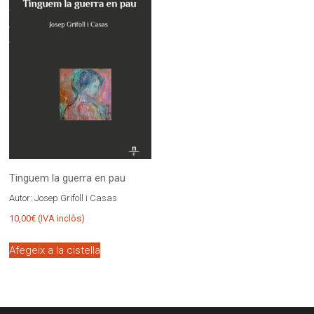
Tinguem la guerra en pau
Autor:
Josep Grifoll i Casas
10,00
€
(IVA inclòs)
Afegeix a la cistella