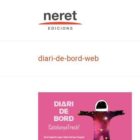
Skip
to
Neret Edic
content
diari-de-bord-web