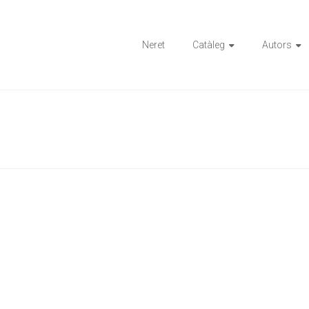
ions
Neret
Catàleg
Autors