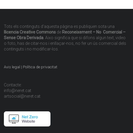
Tots els continguts d’aquesta pàgina es publiquen sota una
llicencia Creative Commons
de
Reconeixement – No Comercial –
Sense Obra Derivada
. Aixo significa que si difons algun text, video
o foto, has de citar-nos i enllaçar-nos, no fer un ús comercial dels
continguts i no modificar-los.
Avis legal | Política de privacitat
Contacte:
info@neret.cat
artsocial@neret.cat