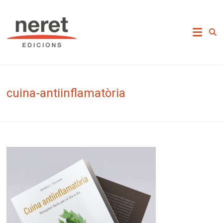
Skip
to
Neret Edicions
content
cuina-antiinflamatòria