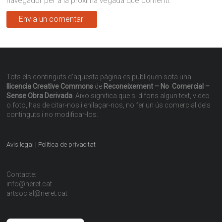
navegador per a la pròxima vegada que comenti.
Tots els continguts d’aquesta pàgina es publiquen sota una
llicencia Creative Commons
de
Reconeixement – No Comercial –
Sense Obra Derivada
. Aixo significa que si difons algun text, video
o foto, has de citar-nos i enllaçar-nos, no fer un ús comercial dels
continguts i no modificar-los.
Avis legal | Política de privacitat
Contacte:
info@neret.cat
artsocial@neret.cat