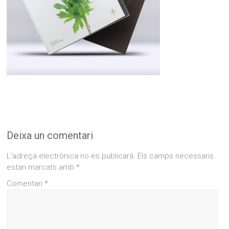
Deixa un comentari
L'adreça electrònica no es publicarà.
Els camps necessaris
estan marcats amb
*
Comentari
*