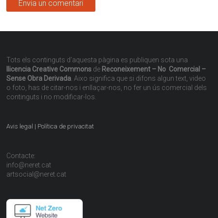
Tots els continguts d’aquesta pàgina es publiquen sota una
llicencia Creative Commons
de
Reconeixement – No Comercial –
Sense Obra Derivada
. Aixo significa que si difons algun text, video
o foto, has de citar-nos i enllaçar-nos, no fer un ús comercial dels
continguts i no modificar-los.
Avis legal | Política de privacitat
Contacte:
info@neret.cat
artsocial@neret.cat