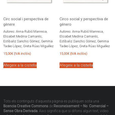
Circ social i perspectiva de
Circo social y perspectiva de
gènere
género
Autores:
Anna Rubió Manresa,
Autores:
Anna Rubió Manresa,
Elisabet Medina Camarés,
Elisabet Medina Camarés,
Estíbaliz Sanchis Gómez, Gemma
Estíbaliz Sanchis Gómez, Gemma
Tadeo López, Greta Rúas Miguélez
Tadeo López, Greta Rúas Miguélez
15,00
€
(IVA inclòs)
15,00
€
(IVA inclòs)
Afegeix a la cistella
Afegeix a la cistella
Tots els continguts d’aquesta pàgina es publiquen sota una
llicencia Creative Commons
de
Reconeixement – No Comercial –
Sense Obra Derivada
. Aixo significa que si difons algun text, video