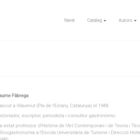
ions
Neret
Catàleg
Autors
aume Fàbrega
ascut a Vilavenut (Pla de l’Estany, Catalunya) el 1948.
istoriador, escriptor, periodista i consultor gastronòmic.
a estat professor d’Història de l’Art Contemporani i de Teoria i Tècni
’Enogastronomia a l’Escola Universitària de Turisme i Direcció Hot
UAB).