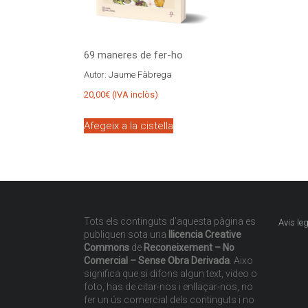
69 maneres de fer-ho
Autor:
Jaume Fàbrega
20,00
€
(IVA inclòs)
Afegeix a la cistella
Tots els continguts d’aquesta pàgina es
Avis leg
publiquen sota una
llicencia Creative
Commons
de
Reconeixement – No
Comercial – Sense Obra Derivada
. Aixo
significa que si difons algun text, video o
foto, has de citar-nos i enllaçar-nos, no
fer un ús comercial dels continguts i no