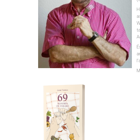
H
a
W
t
A
É
a
l
M