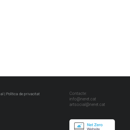
Contacte:
al | Política de privacitat
info@neret.cat
artsocial@neret.cat