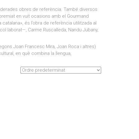
siderades obres de referència. També diversos
t premiat en vuit ocasions amb el Gourmand
talana», és l’obra de referència utilitzada al
a col·laborat—, Carme Ruscalleda, Nandu Jubany,
segons Joan Francesc Mira, Joan Roca i altres)
ltural, en què combina la llengua,