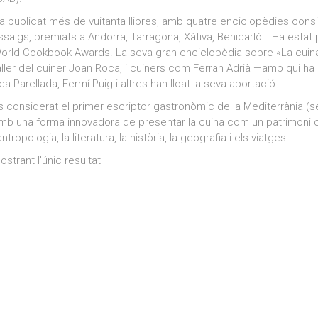
a publicat més de vuitanta llibres, amb quatre enciclopèdies con
ssaigs, premiats a Andorra, Tarragona, Xàtiva, Benicarló… Ha esta
orld Cookbook Awards. La seva gran enciclopèdia sobre «La cuina ca
aller del cuiner Joan Roca, i cuiners com Ferran Adrià —amb qui h
da Parellada, Fermí Puig i altres han lloat la seva aportació.
s considerat el primer escriptor gastronòmic de la Mediterrània (
mb una forma innovadora de presentar la cuina com un patrimoni cu
’antropologia, la literatura, la història, la geografia i els viatges.
ostrant l'únic resultat