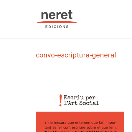
Skip
to
Neret Edic
content
convo-escriptura-general