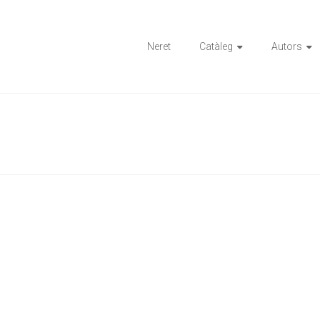
ions
Neret
Catàleg
Autors