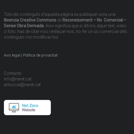
Tots els continguts d’aquesta pàgina es publiquen sota una
llicencia Creative Commons
de
Reconeixement – No Comercial –
Sense Obra Derivada
. Aixo significa que si difons algun text, video
o foto, has de citar-nos i enllaçar-nos, no fer un ús comercial dels
continguts i no modificar-los.
Avis legal | Política de privacitat
Contacte:
info@neret.cat
artsocial@neret.cat