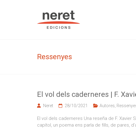
Skip
to
Neret Edic
content
Ressenyes
El vol dels caderneres | F. Xav
Neret
28/10/2021
Autores
,
Ressenye
El vol dels caderneres Una reseña de F. Xavier S
capítol, un poema ens parla de fills, de pares, d