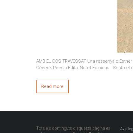
AMB EL COS TRAVESSAT Una ressenya d’Esther Pa
Gènere: Poesia Edita: Neret Edicions Sento el co
Read more
Tots els continguts d’aquesta pàgina es
Avis leg