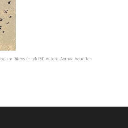
ular Rifeny (Hirak Rif) Autora: Asmaa Aouattah