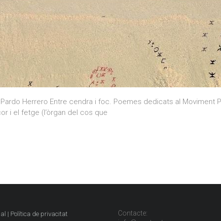
rdo Herrero Entre cendra i foc. Poemes dedicats al Moviment Pop
r i el fetge (l’òrgan del cos que
Contacte:
al | Política de privacitat