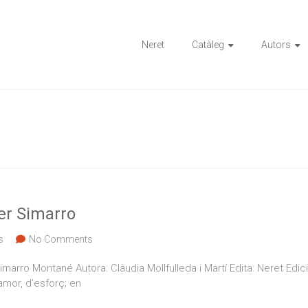
ions
Neret
Catàleg
Autors
ier Simarro
s
No Comments
imarro Montané Autora: Clàudia Mollfulleda i Martí Edita: Neret Edi
’amor, d’esforç; en