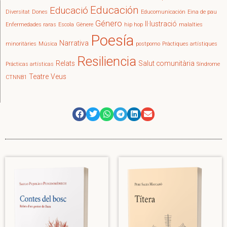
Educación
Educació
Diversitat
Dones
Educomunicación
Eina de pau
Género
Il·lustració
Enfermedades raras
Escola
Gènere
hip hop
malalties
Poesía
Narrativa
minoritàries
Música
postporno
Pràctiques artístiques
Resiliencia
Relats
Salut comunitària
Prácticas artísticas
Síndrome
Teatre
Veus
CTNNB1