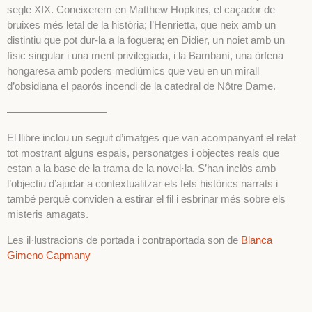
segle XIX. Coneixerem en Matthew Hopkins, el caçador de
bruixes més letal de la història; l’Henrietta, que neix amb un
distintiu que pot dur-la a la foguera; en Didier, un noiet amb un
físic singular i una ment privilegiada, i la Bambaní, una òrfena
hongaresa amb poders mediúmics que veu en un mirall
d’obsidiana el paorós incendi de la catedral de Nôtre Dame.
—————————–
El llibre inclou un seguit d’imatges que van acompanyant el relat
tot mostrant alguns espais, personatges i objectes reals que
estan a la base de la trama de la novel·la. S’han inclòs amb
l’objectiu d’ajudar a contextualitzar els fets històrics narrats i
també perquè conviden a estirar el fil i esbrinar més sobre els
misteris amagats.
Les il·lustracions de portada i contraportada son de
Blanca
Gimeno Capmany