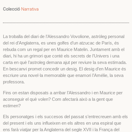
Colecció
Narrativa
La troballa del diari de l’Alessandro Vovolione, astròleg personal
del rei d’Anglaterra, es unes golfes d’un atzucac de París, és
rebuda com un regal per en Maurice Matelin. Juntament amb el
diari, hi ha un grimori que conté els secrets de l’Univers i una
carta en què l’astroleg demana ajut per reviure la seva estimada.
En bescanvi promet concedir un desig. El desig d’en Maurice és
escriure una novel·la memorable que enamori l’Amélie, la seva
professora.
Fins on estan disposats a arribar l’Alessandro i en Maurice per
aconseguir el què volen? Com afectarà això a la gent que
estimen?
Els personatges i els succesos del passat s’entrecreuen amb els
del present i els uns influeixen en els altres en una espiral que
ens farà viatjar per la Anglaterra del segle XVII i la França del