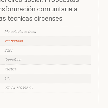
ansformación comunitaria a
las técnicas circenses
Marcelo Pérez Daza
Ver portada
2020
Castellano
Rústica
174
978-84-120352-6-1