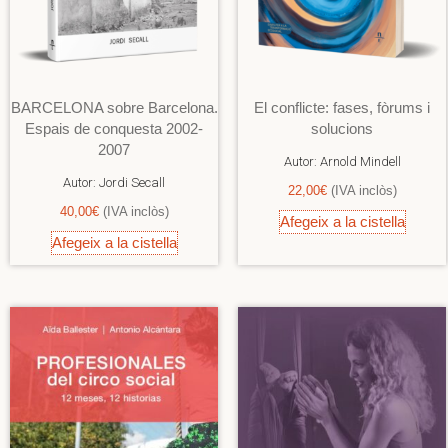
BARCELONA sobre Barcelona.
El conflicte: fases, fòrums i
Espais de conquesta 2002-
solucions
2007
Autor:
Arnold Mindell
Autor:
Jordi Secall
22,00
€
(IVA inclòs)
40,00
€
(IVA inclòs)
Afegeix a la cistella
Afegeix a la cistella