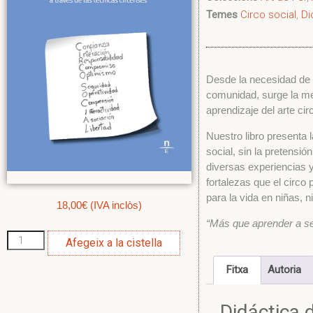
Temes
Circo social
,
Di
Desde la necesidad de 
comunidad, surge la met
aprendizaje del arte ci
Nuestro libro presenta l
social, sin la pretensi
diversas experiencias 
fortalezas que el circo 
para la vida en niñas, 
18,00
€
(IVA inclòs)
“Más que aprender a se
Afegeix a la cistella
Fitxa
Autoria
Didáctica 