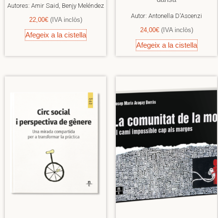
Autores:
Amir Said, Benjy Meléndez
Autor:
Antonella D'Ascenzi
22,00
€
(IVA inclòs)
24,00
€
(IVA inclòs)
Afegeix a la cistella
Afegeix a la cistella