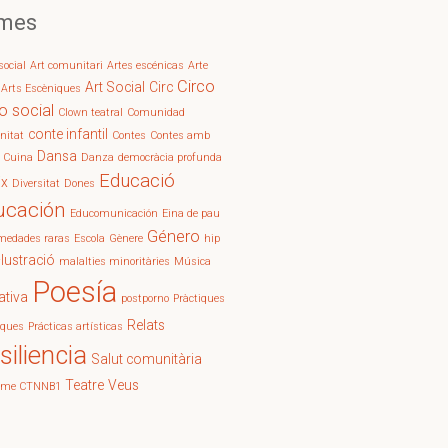
mes
social
Art comunitari
Artes escénicas
Arte
Circo
Art Social
Circ
Arts Escèniques
o social
Clown teatral
Comunidad
conte infantil
itat
Contes
Contes amb
Dansa
Cuina
Danza
democràcia profunda
Educació
ix
Diversitat
Dones
ucación
Educomunicación
Eina de pau
Género
medades raras
Escola
Gènere
hip
l·lustració
malalties minoritàries
Música
Poesía
ativa
postporno
Pràctiques
Relats
iques
Prácticas artísticas
siliencia
Salut comunitària
Teatre
Veus
rome CTNNB1