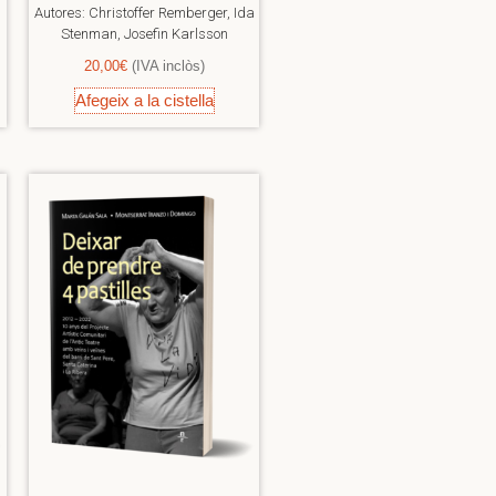
Autores:
Christoffer Remberger, Ida
Stenman, Josefin Karlsson
20,00
€
(IVA inclòs)
Afegeix a la cistella