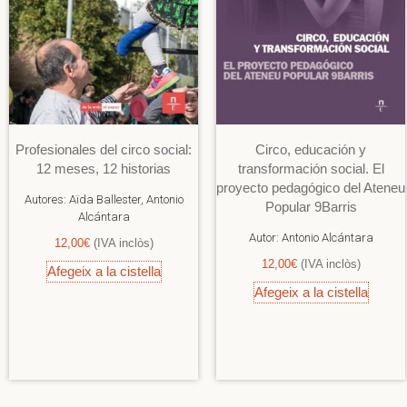
Profesionales del circo social:
Circo, educación y
12 meses, 12 historias
transformación social. El
proyecto pedagógico del Ateneu
Autores:
Aïda Ballester, Antonio
Popular 9Barris
Alcántara
Autor:
Antonio Alcántara
12,00
€
(IVA inclòs)
12,00
€
(IVA inclòs)
Afegeix a la cistella
Afegeix a la cistella