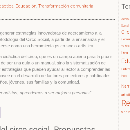
Te
dáctica
,
Educación
,
Transformación comunitaria
Acció 
Social
Circ
generar estrategias innovadoras de acercamiento a la
odología del Circo Social, a partir de la enseñanza y el
Comun
rcense como una herramienta psico-socio-artística.
valors
Dibu
a didáctica del circo, que es un campo abierto para la praxis
Ed
ón de ser una guía o un manual, sino la sistematización de
y estrategias que pueden ayudar al lector a comprender las
Enfer
posee en el desarrollo de factores protectores y habilidades
I
hop
niños, jóvenes, sus familias y la comunidad.
Narr
r artistas, aprendemos a ser mejores personas”
artíst
Re
Sínd
del circo social. Propuestas