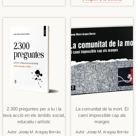
2.300 preguntes per a tu i la
La comunitat de la mort. El
teva acció en els àmbits social,
camí impossible cap als
educatiu i artístic
marges
Autor:
Josep M. Aragay Borràs
Autor:
Josep M. Aragay Borràs