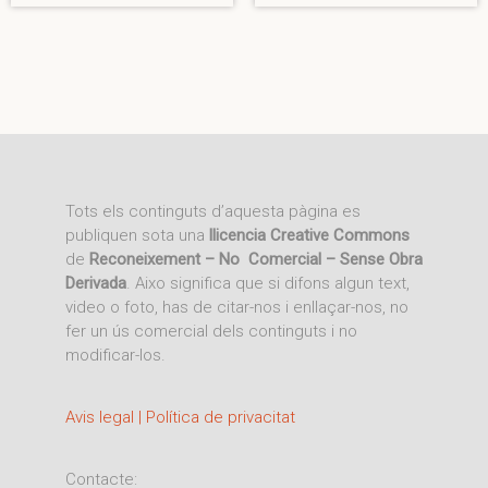
Tots els continguts d’aquesta pàgina es
publiquen sota una
llicencia Creative Commons
de
Reconeixement – No Comercial – Sense Obra
Derivada
. Aixo significa que si difons algun text,
video o foto, has de citar-nos i enllaçar-nos, no
fer un ús comercial dels continguts i no
modificar-los.
Avis legal | Política de privacitat
Contacte: