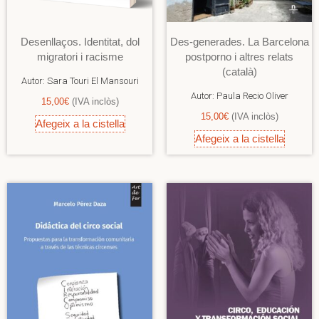
Desenllaços. Identitat, dol
Des-generades. La Barcelona
migratori i racisme
postporno i altres relats
(català)
Autor:
Sara Touri El Mansouri
Autor:
Paula Recio Oliver
15,00
€
(IVA inclòs)
15,00
€
(IVA inclòs)
Afegeix a la cistella
Afegeix a la cistella