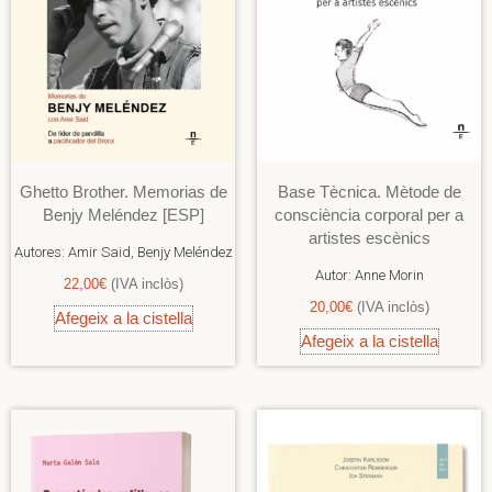
Ghetto Brother. Memorias de
Base Tècnica. Mètode de
Benjy Meléndez [ESP]
consciència corporal per a
artistes escènics
Autores:
Amir Said, Benjy Meléndez
Autor:
Anne Morin
22,00
€
(IVA inclòs)
20,00
€
(IVA inclòs)
Afegeix a la cistella
Afegeix a la cistella