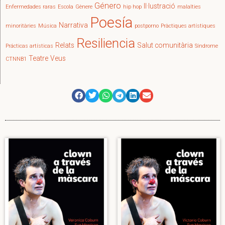
Género
Il·lustració
Enfermedades raras
Escola
Gènere
hip hop
malalties
Poesía
Narrativa
minoritàries
Música
postporno
Pràctiques artístiques
Resiliencia
Relats
Salut comunitària
Prácticas artísticas
Síndrome
Teatre
Veus
CTNNB1